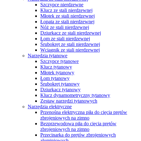
Szczypce nierdzewne
Klucz ze stali nierdzewnej
Młotek ze stali nierdzewnej
Łopata ze stali nierdzewnej
Nóż ze stali nierdzewnej
Dziurkacz ze stali nierdzewnej
Łom ze stali nierdzewnej
Śrubokręt ze stali nierdzewnej
Wciągnik ze stali nierdzewnej
Narzędzia tytanowe
Szczypce tytanowe
Klucz tytanowy
Młotek tytanowy
Łom tytanowy
Śrubokręt tytanowy
Dziurkacz tytanowy
Klucz dynamometryczny tytanowy
Zestaw narzędzi tytanowych
Narzędzia elektryczne
Przenośna elektryczna piła do cięcia prętów
zbrojeniowych na zimno
Bezprzewodowa piła do cięcia prętów
zbrojeniowych na zimno
Przecinarka do prętów zbrojeniowych
aluminiowych