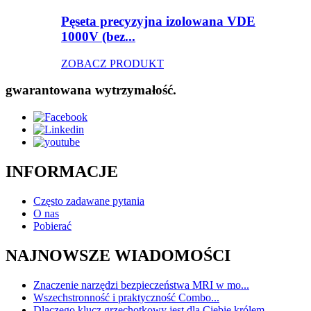
Pęseta precyzyjna izolowana VDE
1000V (bez...
ZOBACZ PRODUKT
gwarantowana wytrzymałość.
INFORMACJE
Często zadawane pytania
O nas
Pobierać
NAJNOWSZE WIADOMOŚCI
Znaczenie narzędzi bezpieczeństwa MRI w mo...
Wszechstronność i praktyczność Combo...
Dlaczego klucz grzechotkowy jest dla Ciebie królem...