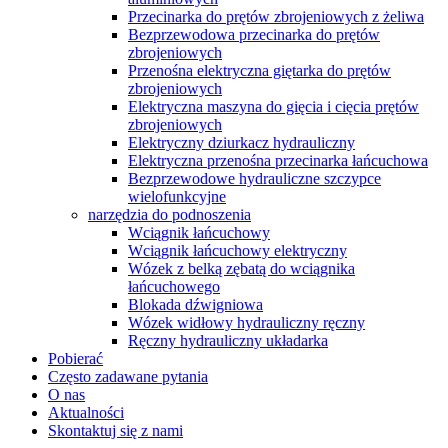
Przecinarka do prętów zbrojeniowych z żeliwa
Bezprzewodowa przecinarka do prętów
zbrojeniowych
Przenośna elektryczna giętarka do prętów
zbrojeniowych
Elektryczna maszyna do gięcia i cięcia prętów
zbrojeniowych
Elektryczny dziurkacz hydrauliczny
Elektryczna przenośna przecinarka łańcuchowa
Bezprzewodowe hydrauliczne szczypce
wielofunkcyjne
narzędzia do podnoszenia
Wciągnik łańcuchowy
Wciągnik łańcuchowy elektryczny
Wózek z belką zębatą do wciągnika
łańcuchowego
Blokada dźwigniowa
Wózek widłowy hydrauliczny ręczny
Ręczny hydrauliczny układarka
Pobierać
Często zadawane pytania
O nas
Aktualności
Skontaktuj się z nami