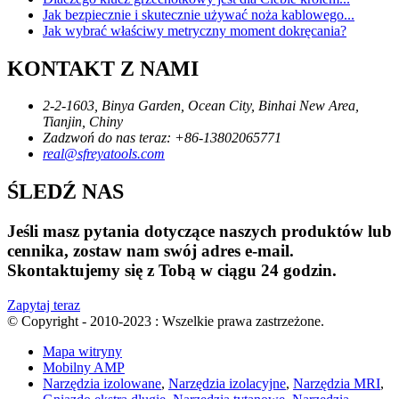
Jak bezpiecznie i skutecznie używać noża kablowego...
Jak wybrać właściwy metryczny moment dokręcania?
KONTAKT Z NAMI
2-2-1603, Binya Garden, Ocean City, Binhai New Area,
Tianjin, Chiny
Zadzwoń do nas teraz: +86-13802065771
real@sfreyatools.com
ŚLEDŹ NAS
Jeśli masz pytania dotyczące naszych produktów lub
cennika, zostaw nam swój adres e-mail.
Skontaktujemy się z Tobą w ciągu 24 godzin.
Zapytaj teraz
© Copyright - 2010-2023 : Wszelkie prawa zastrzeżone.
Mapa witryny
Mobilny AMP
Narzędzia izolowane
,
Narzędzia izolacyjne
,
Narzędzia MRI
,