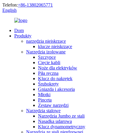
Telefon:
+86-13802065771
English
Dom
Produkty
narzędzia nieiskrzące
klucze nieiskrzące
Narzędzia izolowane
Szczypce
Cięcie kabli
Noże dla elektryków
Piła ręczna
Klucz do nakrętek
Śrubokręty
Gniazda i akcesoria
Młotki
Pinceta
Zestaw narzędzi
Narzędzia stalowe
Narzędzia Jumbo ze stali
Nasadka udarowa
Klucz dynamometryczny
Narzędzia ze stali nierdzewnej