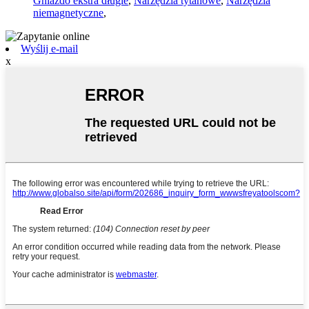
Gniazdo ekstra długie
,
Narzędzia tytanowe
,
Narzędzia
niemagnetyczne
,
Wyślij e-mail
x